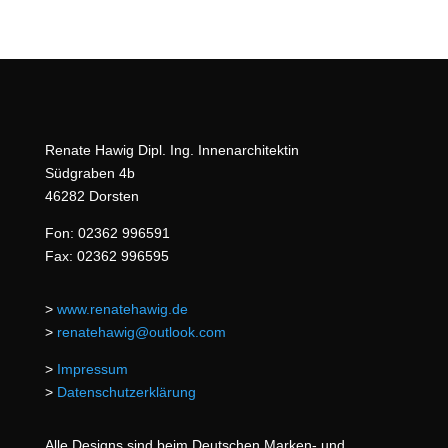
Renate Hawig Dipl. Ing. Innenarchitektin
Südgraben 4b
46282 Dorsten
Fon: 02362 996591
Fax: 02362 996595
>
www.renatehawig.de
>
renatehawig@outlook.com
>
Impressum
>
Datenschutzerklärung
Alle Designs sind beim Deutschen Marken- und