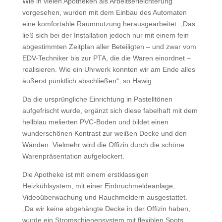
Wie in vielen Apotheken als Arbeitserleichterung
vorgesehen, wurden mit dem Einbau des Automaten
eine komfortable Raumnutzung herausgearbeitet. „Das
ließ sich bei der Installation jedoch nur mit einem fein
abgestimmten Zeitplan aller Beteiligten – und zwar vom
EDV-Techniker bis zur PTA, die die Waren einordnet –
realisieren. Wie ein Uhrwerk konnten wir am Ende alles
äußerst pünktlich abschließen“, so Hawig.
Da die ursprüngliche Einrichtung in Pastelltönen
aufgefrischt wurde, ergänzt sich diese fabelhaft mit dem
hellblau melierten PVC-Boden und bildet einen
wunderschönen Kontrast zur weißen Decke und den
Wänden. Vielmehr wird die Offizin durch die schöne
Warenpräsentation aufgelockert.
Die Apotheke ist mit einem erstklassigen
Heizkühlsystem, mit einer Einbruchmeldeanlage,
Videoüberwachung und Rauchmeldern ausgestattet.
„Da wir keine abgehängte Decke in der Offizin haben,
wurde ein Stromschienensystem mit flexiblen Spots