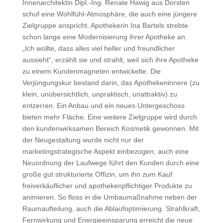
Innenarchitektin Dipl.-Ing. Renate Hawig aus Dorsten
schuf eine Wohlfühl-Atmosphäre, die auch eine jüngere
Zielgruppe anspricht.
Apothekerin Ina Bartels strebte
schon lange eine Modernisierung ihrer Apotheke an.
„Ich wollte, dass alles viel heller und freundlicher
aussieht“, erzählt sie und strahlt, weil sich ihre Apotheke
zu einem Kundenmagneten entwickelte. Die
Verjüngungskur bestand darin, das Apothekeninnere (zu
klein, unübersichtlich, unpraktisch, unattraktiv) zu
entzerren. Ein Anbau und ein neues Untergeschoss
bieten mehr Fläche. Eine weitere Zielgruppe wird durch
den kundenwirksamen Bereich Kosmetik gewonnen. Mit
der Neugestaltung wurde nicht nur der
marketingstrategische Aspekt einbezogen, auch eine
Neuordnung der Laufwege führt den Kunden durch eine
große gut strukturierte Offizin, um ihn zum Kauf
freiverkäuflicher und apothekenpflichtiger Produkte zu
animieren. So floss in die Umbaumaßnahme neben der
Raumaufteilung, auch die Ablaufoptimierung. Strahlkraft,
Fernwirkung und Energieeinsparung erreicht die neue